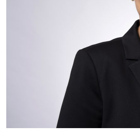
von
Cotecda