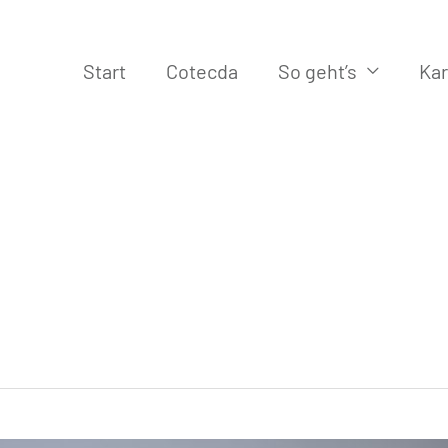
Start
Cotecda
So geht’s
Kar